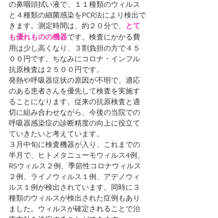
の鼻咽頭拭い液で、１１種類のウィルス
と４種類の細菌感染をPCR法により検出で
きます。測定時間は、約２０分で、
とて
も優れものの機器
です。検査にかかる費
用は少し高くなり、３割負担の方で４５
００円です。ちなみにコロナ・インフル
抗原検査は２５００円です。
発熱や呼吸器症状の原因が不明で、適応
のある患者さんを優先して検査を実施す
ることになります。従来の抗原検査と適
切に組み合わせながら、今後の当院での
呼吸器感染症の診断精度の向上に役立て
ていきたいと考えています。
３月中旬に検査機器が入り、これまでの
半月で、ヒトメタニューモウィルス4例、
RSウィルス２例、季節性コロナウィルス
２例、ライノウィルス１例、アデノウィ
ルス１例が検出されています。同時に３
種類のウィルスが検出された症例もあり
ました。ウィルスが確定されることで治